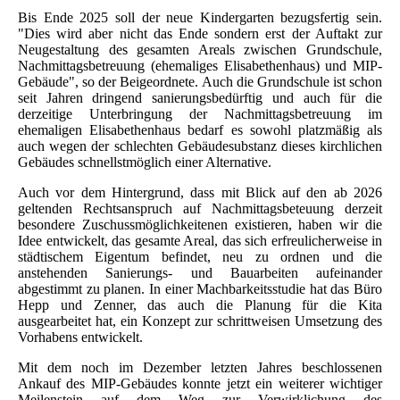
Bis Ende 2025 soll der neue Kindergarten bezugsfertig sein.
"Dies wird aber nicht das Ende sondern erst der Auftakt zur
Neugestaltung des gesamten Areals zwischen Grundschule,
Nachmittagsbetreuung (ehemaliges Elisabethenhaus) und MIP-
Gebäude", so der Beigeordnete. Auch die Grundschule ist schon
seit Jahren dringend sanierungsbedürftig und auch für die
derzeitige Unterbringung der Nachmittagsbetreuung im
ehemaligen Elisabethenhaus bedarf es sowohl platzmäßig als
auch wegen der schlechten Gebäudesubstanz dieses kirchlichen
Gebäudes schnellstmöglich einer Alternative.
Auch vor dem Hintergrund, dass mit Blick auf den ab 2026
geltenden Rechtsanspruch auf Nachmittagsbeteuung derzeit
besondere Zuschussmöglichkeitenen existieren, haben wir die
Idee entwickelt, das gesamte Areal, das sich erfreulicherweise in
städtischem Eigentum befindet, neu zu ordnen und die
anstehenden Sanierungs- und Bauarbeiten aufeinander
abgestimmt zu planen. In einer Machbarkeitsstudie hat das Büro
Hepp und Zenner, das auch die Planung für die Kita
ausgearbeitet hat, ein Konzept zur schrittweisen Umsetzung des
Vorhabens entwickelt.
Mit dem noch im Dezember letzten Jahres beschlossenen
Ankauf des MIP-Gebäudes konnte jetzt ein weiterer wichtiger
Meilenstein auf dem Weg zur Verwirklichung des