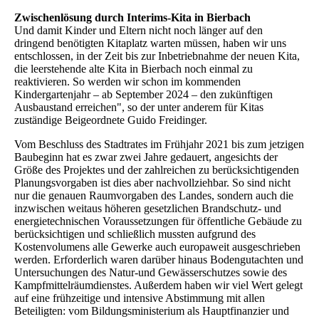
Zwischenlösung durch Interims-Kita in Bierbach
Und damit Kinder und Eltern nicht noch länger auf den
dringend benötigten Kitaplatz warten müssen, haben wir uns
entschlossen, in der Zeit bis zur Inbetriebnahme der neuen Kita,
die leerstehende alte Kita in Bierbach noch einmal zu
reaktivieren. So werden wir schon im kommenden
Kindergartenjahr – ab September 2024 – den zukünftigen
Ausbaustand erreichen", so der unter anderem für Kitas
zuständige Beigeordnete Guido Freidinger.
Vom Beschluss des Stadtrates im Frühjahr 2021 bis zum jetzigen
Baubeginn hat es zwar zwei Jahre gedauert, angesichts der
Größe des Projektes und der zahlreichen zu berücksichtigenden
Planungsvorgaben ist dies aber nachvollziehbar. So sind nicht
nur die genauen Raumvorgaben des Landes, sondern auch die
inzwischen weitaus höheren gesetzlichen Brandschutz- und
energietechnischen Voraussetzungen für öffentliche Gebäude zu
berücksichtigen und schließlich mussten aufgrund des
Kostenvolumens alle Gewerke auch europaweit ausgeschrieben
werden. Erforderlich waren darüber hinaus Bodengutachten und
Untersuchungen des Natur-und Gewässerschutzes sowie des
Kampfmittelräumdienstes. Außerdem haben wir viel Wert gelegt
auf eine frühzeitige und intensive Abstimmung mit allen
Beteiligten: vom Bildungsministerium als Hauptfinanzier und