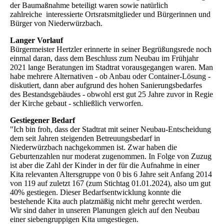
der Baumaßnahme beteiligt waren sowie natürlich
zahlreiche interessierte Ortsratsmitglieder und Bürgerinnen und
Bürger von Niederwürzbach.
Langer Vorlauf
Bürgermeister Hertzler erinnerte in seiner Begrüßungsrede noch
einmal daran, dass dem Beschluss zum Neubau im Frühjahr
2021 lange Beratungen im Stadtrat vorausgegangen waren. Man
habe mehrere Alternativen - ob Anbau oder Container-Lösung -
diskutiert, dann aber aufgrund des hohen Sanierungsbedarfes
des Bestandsgebäudes - obwohl erst gut 25 Jahre zuvor in Regie
der Kirche gebaut - schließlich verworfen.
Gestiegener Bedarf
"Ich bin froh, dass der Stadtrat mit seiner Neubau-Entscheidung
dem seit Jahren steigenden Betreuungsbedarf in
Niederwürzbach nachgekommen ist. Zwar haben die
Geburtenzahlen nur moderat zugenommen. In Folge von Zuzug
ist aber die Zahl der Kinder in der für die Aufnahme in einer
Kita relevanten Altersgruppe von 0 bis 6 Jahre seit Anfang 2014
von 119 auf zuletzt 167 (zum Stichtag 01.01.2024), also um gut
40% gestiegen. Dieser Bedarfsentwicklung konnte die
bestehende Kita auch platzmäßig nicht mehr gerecht werden.
Wir sind daher in unseren Planungen gleich auf den Neubau
einer siebengruppigen Kita umgestiegen.