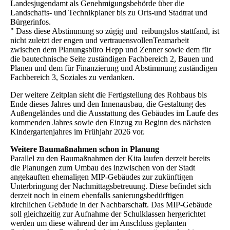
Landesjugendamt als Genehmigungsbehörde über die
Landschafts- und Technikplaner bis zu Orts-und Stadtrat und
Bürgerinfos.
" Dass diese Abstimmung so zügig und reibungslos stattfand, ist
nicht zuletzt der engen und vertrauensvollenTeamarbeit
zwischen dem Planungsbüro Hepp und Zenner sowie dem für
die bautechnische Seite zuständigen Fachbereich 2, Bauen und
Planen und dem für Finanzierung und Abstimmung zuständigen
Fachbereich 3, Soziales zu verdanken.
Der weitere Zeitplan sieht die Fertigstellung des Rohbaus bis
Ende dieses Jahres und den Innenausbau, die Gestaltung des
Außengeländes und die Ausstattung des Gebäudes im Laufe des
kommenden Jahres sowie den Einzug zu Beginn des nächsten
Kindergartenjahres im Frühjahr 2026 vor.
Weitere Baumaßnahmen schon in Planung
Parallel zu den Baumaßnahmen der Kita laufen derzeit bereits
die Planungen zum Umbau des inzwischen von der Stadt
angekauften ehemaligen MIP-Gebäudes zur zukünftigen
Unterbringung der Nachmittagsbetreuung. Diese befindet sich
derzeit noch in einem ebenfalls sanierungsbedürftigen
kirchlichen Gebäude in der Nachbarschaft. Das MIP-Gebäude
soll gleichzeitig zur Aufnahme der Schulklassen hergerichtet
werden um diese während der im Anschluss geplanten