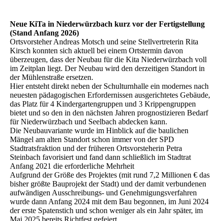
Neue KiTa in Niederwürzbach kurz vor der Fertigstellung
(Stand Anfang 2026)
Ortsvorsteher Andreas Motsch und seine Stellvertreterin Rita
Kirsch konnten sich aktuell bei einem Ortstermin davon
überzeugen, dass der Neubau für die Kita Niederwürzbach voll
im Zeitplan liegt. Der Neubau wird den derzeitigen Standort in
der Mühlenstraße ersetzen.
Hier entsteht direkt neben der Schulturnhalle ein modernes nach
neuesten pädagogischen Erfordernissen ausgerichtetes Gebäude,
das Platz für 4 Kindergartengruppen und 3 Krippengruppen
bietet und so den in den nächsten Jahren prognostizieren Bedarf
für Niederwürzbach und Seelbach abdecken kann.
Die Neubauvariante wurde im Hinblick auf die baulichen
Mängel am alten Standort schon immer von der SPD
Stadtratsfraktion und der früheren Ortsvorsteherin Petra
Steinbach favorisiert und fand dann schließlich im Stadtrat
Anfang 2021 die erforderliche Mehrheit
Aufgrund der Größe des Projektes (mit rund 7,2 Millionen € das
bisher größte Bauprojekt der Stadt) und der damit verbundenen
aufwändigen Ausschreibungs- und Genehmigungsverfahren
wurde dann Anfang 2024 mit dem Bau begonnen, im Juni 2024
der erste Spatenstich und schon weniger als ein Jahr später, im
Mai 2025 bereits Richtfest gefeiert.